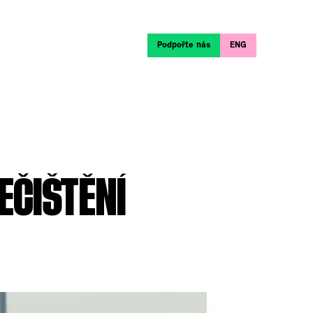
Podpořte nás
ENG
EČIŠTĚNÍ