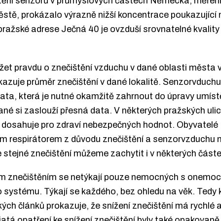
stění senzorů v průmyslových částech Německa, měření 
městě, prokázalo výrazně nižší koncentrace poukazující 
 pražské adrese Ječná 40 je ovzduší srovnatelné kvality
žet pravdu o znečištění vzduchu v dané oblasti města 
azuje průměr znečištění v dané lokalitě. Senzorvduchu
ata, která je nutné okamžitě zahrnout do úpravy umíst
ané si zaslouží přesná data. V některých pražských ulic
 dosahuje pro zdraví nebezpečných hodnot. Obyvatelé
m respirátorem z důvodu znečištění a senzorvzduchu
stejné znečištění můžeme zachytit i v některých částe
ným znečištěním se netýkají pouze nemocných s onemo
o systému. Týkají se každého, bez ohledu na věk. Tedy
ch článků prokazuje, že snížení znečištění má rychlé 
jatá opatření ke snížení znečištění byly také opakovan