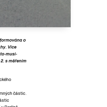
nformována o
hy. Více
sto-musi-
-2. s měřením
ického
h
mných částic.
ástic