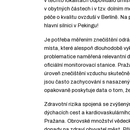
v těchto lokalitách odpovídalo umí
v obytných částech i v tzv. dolním 
péče o kvalitu ovzduší v Berlíně. Na
hlavní silnici v Pekingu!
Je potřeba měřením znečištění odrá
místa, které alespoň dlouhodobě vyk
problematice naměřená relevantní d
oficiální monitorovací stanice. Praž
úroveň znečištění vzduchu skutečně
jsou často zachycování s nasazený
opakovaně poskytuje data o tom, že 
Zdravotní rizika spojená se zvýše
dýchacích cest a kardiovaskulárníh
Pražana. Obrovské množství vědecký
dopady na zdraví obyvatel měst. Při