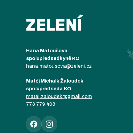
ZELENÍ
Hana Matoušová
spolupředsedkyně KO
hana.matousova@zeleni.cz
Matěj Michalk Žaloudek
spolupředseda KO
matej.zaloudek@gmail.com
773 779 403