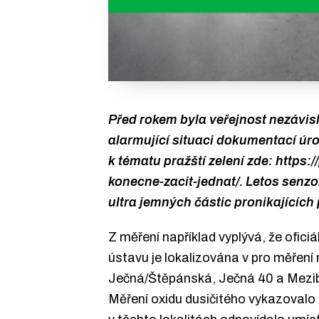
Před rokem byla veřejnost nezávi
alarmující situaci dokumentací úr
k tématu pražští zelení zde: https
konecne-zacit-jednat/. Letos senz
ultra jemných částic pronikajících
Z měření například vyplývá, že ofic
ústavu je lokalizována v pro měření 
Ječná/Štěpánská, Ječná 40 a Mezibr
Měření oxidu dusičitého vykazovalo