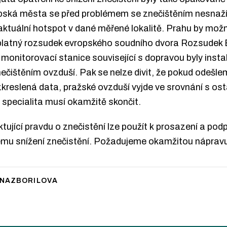
ropská města se před problémem se znečištěním nesnaž
ktuální hotspot v dané měřené lokalitě. Prahu by mo
e platný rozsudek evropského soudního dvora Rozsudek
 monitorovací stanice související s dopravou byly insta
čištěním ovzduší. Pak se nelze divit, že pokud odešle
reslená data, pražské ovzduší vyjde ve srovnání s ost
 specialita musí okamžitě skončit.
tující pravdu o znečistění lze použít k prosazení a pod
ému snížení znečistění. Požadujeme okamžitou nápravu
NAZBORILOVA