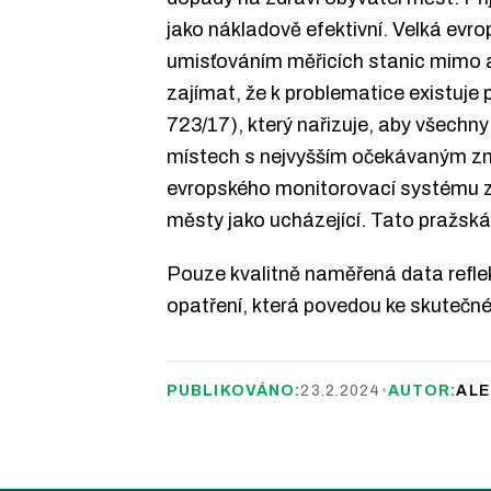
jako nákladově efektivní. Velká ev
umisťováním měřicích stanic mimo a
zajímat, že k problematice existuj
723/17), který nařizuje, aby všechny
místech s nejvyšším očekávaným zne
evropského monitorovací systému zk
městy jako ucházející. Tato pražská
Pouze kvalitně naměřená data reflek
opatření, která povedou ke skutečn
PUBLIKOVÁNO:
23.2.2024
•
AUTOR:
ALE