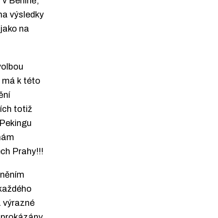
v Berlíně,
na výsledky
 jako na
volbou
 má k této
ění
ích totiž
 Pekingu
 nám
ch Prahy!!!
cněním
 každého
a výrazné
ě prokázány