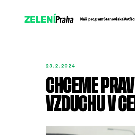
Praha
ZELENÍ
Náš program
Stanoviska
Vstříc
23.2.2024
CHCEME PRAVD
VZDUCHU V C
Podpořte nás
ENG