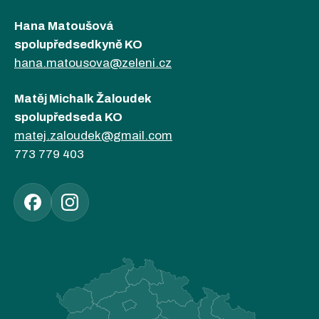
Hana Matoušová
spolupředsedkyně KO
hana.matousova@zeleni.cz
Matěj Michalk Žaloudek
spolupředseda KO
matej.zaloudek@gmail.com
773 779 403