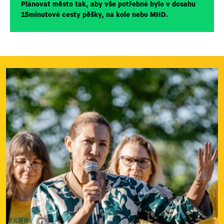
Plánovat město tak, aby vše potřebné bylo v dosahu
15minutové cesty pěšky, na kole nebo MHD.