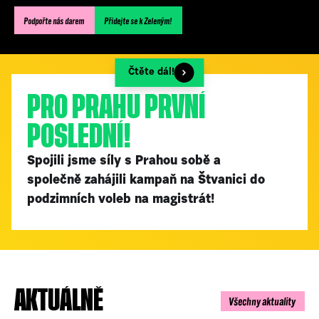
Podpořte nás darem
Přidejte se k Zeleným!
Čtěte dál!
PRO PRAHU PRVNÍ
POSLEDNÍ!
Spojili jsme síly s Prahou sobě a
společně zahájili kampaň na Štvanici do
podzimních voleb na magistrát!
AKTUÁLNĚ
Všechny aktuality