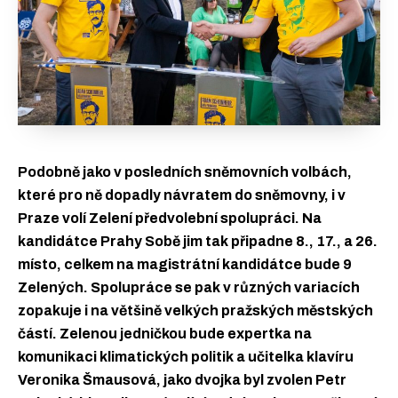
Podobně jako v posledních sněmovních volbách,
které pro ně dopadly návratem do sněmovny, i v
Praze volí Zelení předvolební spolupráci. Na
kandidátce Prahy Sobě jim
tak připadne 8., 17., a 26.
místo, celkem na magistrátní kandidátce bude 9
Zelených. Spolupráce se pak v různých variacích
zopakuje i na většině velkých pražských
městských
částí. Zelenou jedničkou bude expertka na
komunikaci klimatických politik a učitelka klavíru
Veronika Šmausová, jako dvojka byl zvolen Petr