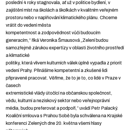
poslední 4 roky stagnovala, ať už v politice bydlení, v
zajištění míst na školách a školkách v kvalitním veřejném
prostoru nebo v naplňování klimatického plánu. Chceme
vrátit do vedení města
kompetentnost a zodpovědnost vůči budoucím
generacím,“ říká Veronika Šmausová „Zelení budou
samozřejmě zárukou expertízy v oblasti životního prostředí
a klimatické
politiky, která vlivem kulturních válek úplně vypadla z priorit
vedení Prahy. Přinášíme kompetentní a zkušené lidi
připravené pracovat. Věříme, že to je to, co lidé v Praze v
časech
extremistické vlády útočící na občanskou společnost,
vědu, kulturní a neziskový sektor nebo veřejnoprávní
média, budou preferovat a podpoří,“ uvádí Petr Palacký.
Koaliční smlouva s Prahou Sobě byla schválena na Krajské
konferenci Zelených dne 20. května všemi hlasy