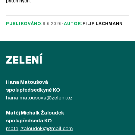
přítomných.
PUBLIKOVÁNO:
9.6.2026
•
AUTOR:
FILIP LACHMANN
ZELENÍ
Hana Matoušová
spolupředsedkyně KO
hana.matousova@zeleni.cz
Matěj Michalk Žaloudek
spolupředseda KO
matej.zaloudek@gmail.com