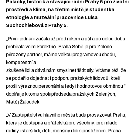
Palacký, historik a
stávající radní Prahy 6 pro životní
prostředí a klima, na třetím místě je studentka
etnologie a muzeální pracovnice Luisa
Suchochlebová z Prahy 5.
„První jednání začala už před rokem a půl a po celou dobu
probírala velmi korektně. Praha Sobě je pro Zelené
přirozený partner, máme velkou programovou shodu,
kompetentní a
zkušené lidi a dává nám smysl netříštit síly. Vítáme též, že
se podařilo dojednat i podporu pražských lidovců, kteří
prošli výraznou personální a tedy i hodnotovou obměnou “
doplňuje k tomu spolupředseda pražských Zelených,
Matěj Žaloudek
„V Zastupitelstvu hlavního města budu prosazovat Prahu,
která je dostupná a přátelská pro všechny; pro mladé
rodiny i starší lidi, děti, menšiny i lidi s postižením. Praha