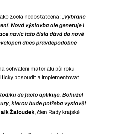
ako zcela nedostatečná: „
Vybrané
zení. Nová výstavba ale generuje i
lace navíc tato čísla dává do nové
developeři dnes pravděpodobně
schválení materiálu půl roku
kriticky posoudit a implementovat.
todiku de facto aplikuje. Bohužel
tury, kterou bude potřeba vystavět.
halk Žaloudek
, člen Rady krajské