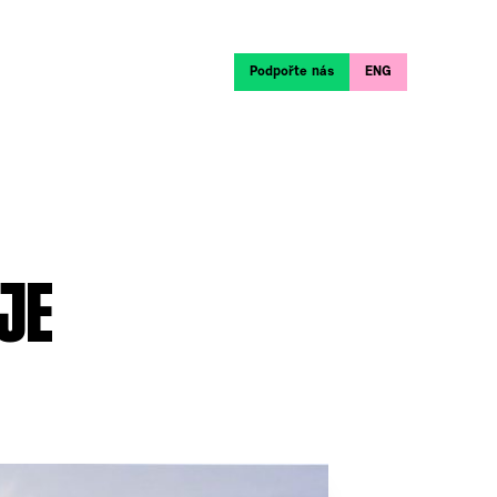
Podpořte nás
ENG
JE