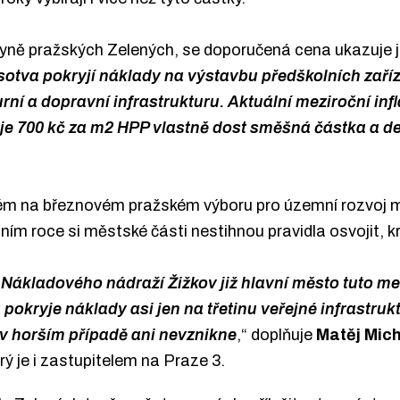
yně pražských Zelených, se doporučená cena ukazuje j
ě sotva pokryjí náklady na výstavbu předškolních zaří
urní a dopravní infrastrukturu. Aktuální meziroční inf
 je 700 kč za m2 HPP vlastně dost směšná částka a 
na březnovém pražském výboru pro územní rozvoj má 
ebním roce si městské části nestihnou pravidla osvojit, 
Nákladového nádraží Žižkov již hlavní město tuto me
pokryje náklady asi jen na třetinu veřejné infrastruk
v horším případě ani nevznikne
,“ doplňuje
Matěj Mic
ý je i zastupitelem na Praze 3.