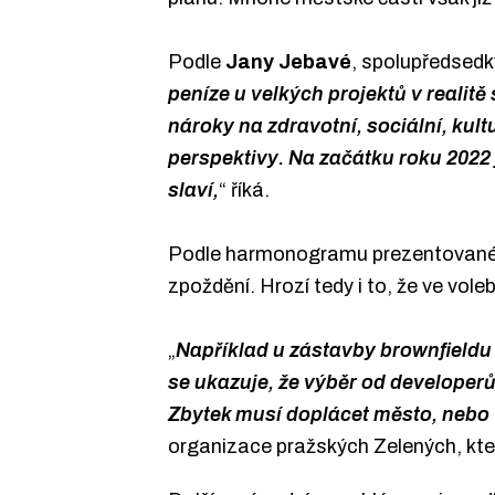
Podle
Jany Jebavé
, spolupředsedk
peníze u velkých projektů v realit
nároky na zdravotní, sociální, kult
perspektivy. Na začátku roku 2022
slaví,
“
říká.
Podle harmonogramu prezentovaném 
zpoždění. Hrozí tedy i to, že ve vol
„
Například u zástavby brownfieldu 
se ukazuje, že výběr od developerů 
Zbytek musí doplácet město, nebo 
organizace pražských Zelených, kter