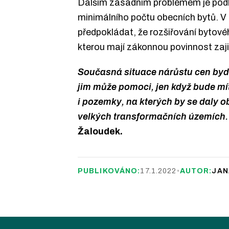
Dalším zásadním problémem je podle
minimálního počtu obecních bytů. V 
předpokládat, že rozšiřování bytové
kterou mají zákonnou povinnost zaji
Současná situace nárůstu cen bydlen
jim může pomoci, jen když bude mít 
i pozemky, na kterých by se daly ob
velkých transformačních územích.
Žaloudek.
PUBLIKOVÁNO:
17.1.2022
•
AUTOR:
JAN