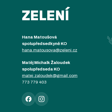
ZELENÍ
Hana Matoušová
spolupředsedkyně KO
hana.matousova@zeleni.cz
Matěj Michalk Žaloudek
spolupředseda KO
matej.zaloudek@gmail.com
773 779 403