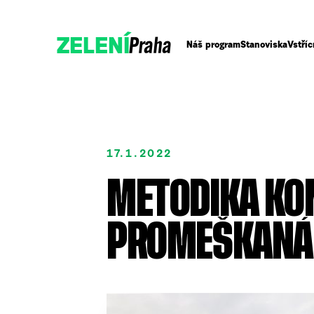
Praha
ZELENÍ
Náš program
Stanoviska
Vstříc
17.1.2022
METODIKA KO
PROMEŠKANÁ 
Podpořte nás
ENG