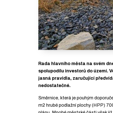
Rada hlavního města na svém dne
spolupodílu investorů do území. V
jasná pravidla, zaručující předví
nedostatečné.
Směrnice, která je pouhým doporuče
m2 hrubé podlažní plochy (HPP) 70
plánu. Mnohé městské části však již r