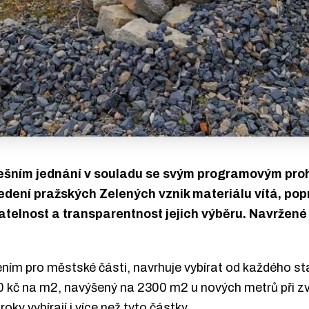
šním jednání v souladu se svým programovým proh
edení pražských Zelených vznik materiálu vítá, popr
datelnost a transparentnost jejich výběru. Navržené
ním pro městské části, navrhuje vybírat od každého st
0 kč na m2, navýšený na 2300 m2 u nových metrů při 
oky vybírají i více než tyto částky.