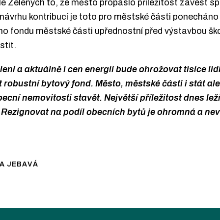
 Zelených to, že město propáslo příležitost zavést sp
návrhu kontribucí je toto pro městské části ponecháno
ho fondu městské části upřednostní před výstavbou školn
stit.
í a aktuálně i cen energií bude ohrožovat tisíce lidí
robustní bytový fond. Město, městské části i stát ale 
ecní nemovitosti stavět. Největší příležitost dnes le
 Rezignovat na podíl obecních bytů je ohromná a ne
A JEBAVÁ